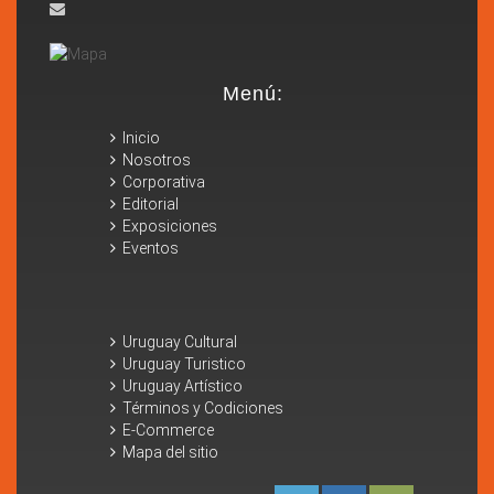
Uruguay Cultural
2014
Las Llamadas
Menú:
Vida Gaucha
El Tango
Inicio
Nosotros
Uruguay Turístico
Corporativa
Editorial
Exposiciones
Eventos
Rocha
Punta del Este
Colonia
Atardeceres
Uruguay Artístico
Uruguay Cultural
Uruguay Turistico
Uruguay Artístico
Términos y Codiciones
Producciones
E-Commerce
Publicidad
Mapa del sitio
Artísticas
Nosotros