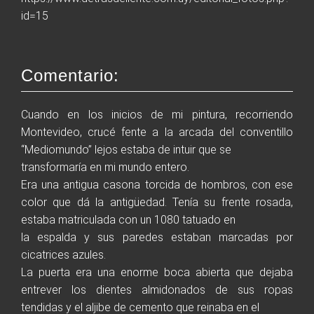
id=15
Actividad Corporativa
Comentario:
Editorial
Cuando en los inicios de mi pintura, recorriendo
Exposiciones
Montevideo, crucé fente a la arcada del conventillo
“Mediomundo” lejos estaba de intuir que se
Servicios Gráficos
transformaría en mi mundo entero.
Era una antigua casona torcida de hombros, con ese
color que dá la antigüedad. Tenía su frente rosada,
Contacto
estaba matriculada con un 1080 tatuado en
la espalda y sus paredes estaban marcadas por
E-Commerce
cicatrices azules.
La puerta era una enorme boca abierta que dejaba
entrever los dientes almidonados de sus ropas
tendidas y el aljibe de cemento que reinaba en el