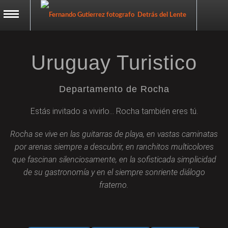
Detrás del Lente
Registrarse
Menú
Uruguay Turistico
Abrir Sesión
Departamento de Rocha
Estás invitado a vivirlo... Rocha también eres tú.
Editorial
Rocha se vive en las guitarras de playa, en vastas caminatas
por arenas siempre a descubrir, en ranchitos multicolores
que fascinan silenciosamente, en la sofisticada simplicidad
de su gastronomía y en el siempre sonriente diálogo
Ser Gaucho
Punta del Este Tierra de
Punta del
fraterno.
Bodegas y almazaras
Rocha Tierra de
Libro de Rocha
Las Llamadas
Tierra de Encuentros
Punta del
 del Este 2017